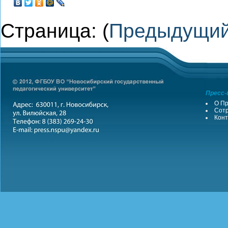
Страница: (
Предыдущи
Пресс-
О Пр
Сотр
Конт