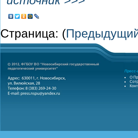
источник >>>
Страница: (
Предыдущи
Пресс-
О Пр
Сотр
Конт