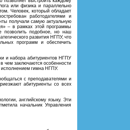
о позволяет выстроить каждому
лога или физика и параллельно
том. Человек, который обладает
востребован работодателями и
енты получали самую актуальную
ия» – в рамках этой программы
е позволить подобное, но наш
атегического развития НГПУ, что
ельных программ и обеспечить
ки и набора абитуриентов НГПУ
 в чем заключаются особенности
 исполнением гимна НГПУ.
пообщаться с преподавателями и
приезжают абитуриенты со всех
иологии, английскому языку. Эти
тметила начальник Управления