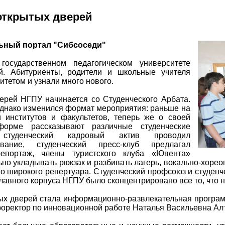
открытых дверей
ьный портал "Сибсоседи"
осударственном педагогическом университете
. Абитуриенты, родители и школьные учителя
тетом и узнали много нового.
ерей НГПУ начинается со Студенческого Арбата.
 однако изменился формат мероприятия: раньше на
 институтов и факультетов, теперь же о своей
форме рассказывают различные студенческие
студенческий кадровый актив проводил
ование, студенческий пресс-клуб предлагал
репортаж, члены туристского клуба «Ювента»
но укладывать рюкзак и разбивать лагерь, вокально-хоре
о широкого репертуара. Студенческий профсоюз и студенч
главного корпуса НГПУ было сконцентрировано все то, что 
х дверей стала информационно-развлекательная программ
роректор по инновационной работе Наталья Васильевна Ал