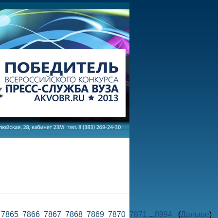
4
7865
7866
7867
7868
7869
7870
7871
...
8994
(
Дальше
)