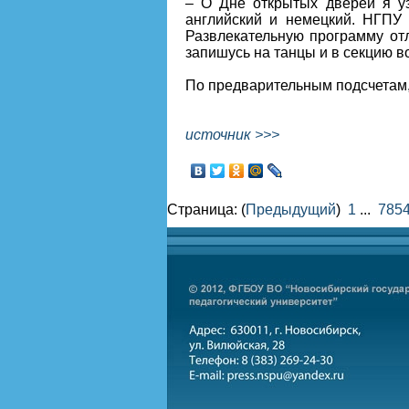
– О Дне открытых дверей я уз
английский и немецкий. НГПУ 
Развлекательную программу отл
запишусь на танцы и в секцию 
По предварительным подсчетам,
источник >>>
Страница: (
Предыдущий
)
1
...
785