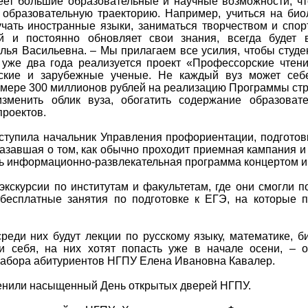
еет большие образовательные и научные возможности, чт
 образовательную траекторию. Например, учиться на био
учать иностранные языки, заниматься творчеством и спор
 и постоянно обновляет свои знания, всегда будет 
лья Васильевна. – Мы прилагаем все усилия, чтобы студ
уже два года реализуется проект «Профессорские чтен
ские и зарубежные ученые. Не каждый вуз может себ
змере 300 миллионов рублей на реализацию Программы стр
зменить облик вуза, обогатить содержание образоват
роектов.
ступила начальник Управления профориентации, подготов
азавшая о том, как обычно проходит приемная кампания и
сь информационно-развлекательная программа концертом и
экскурсии по институтам и факультетам, где они смогли 
 бесплатные занятия по подготовке к ЕГЭ, на которые 
реди них будут лекции по русскому языку, математике, б
и себя, на них хотят попасть уже в начале осени, – о
набора абитуриентов НГПУ Елена Ивановна Кавалер.
ценили насыщенный День открытых дверей НГПУ.