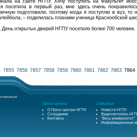
нала на сайте НГПУ. Хочу поступить на Факультет инос
я посетила в первый раз, мне здесь очень понравилось
ичную подготовили, поэтому когда я поступлю в вуз, то 
волейбола, – поделилась планами ученица Краснообской ш
 День открытых дверей НГПУ посетило более 700 человек.
4
7855
7856
7857
7858
7859
7860
7861
7862
7863
786
Пресс-центр
События
О Пресс-центре НГПУ
Новости НГПУ
Сотрудники
Видеолетопись НГ
Контакты
"Весь университет"
Информационные м