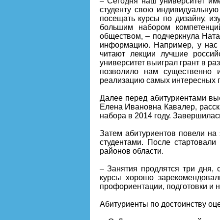
– Сегодня наш университет им
студенту свою индивидуальную
посещать курсы по дизайну, из
большим набором компетенций
обществом, – подчеркнула Ната
информацию. Например, у нас 
читают лекции лучшие россий
университет выиграл грант в ра
позволило нам существенно и
реализацию самых интересных п
Далее перед абитуриентами вы
Елена Ивановна Кавалер, расск
набора в 2014 году. Завершила
Затем абитуриентов повели на 
студентами. После стартовали
районов области.
– Занятия продлятся три дня, с
курсы хорошо зарекомендовал
профориентации, подготовки и 
Абитуриенты по достоинству о