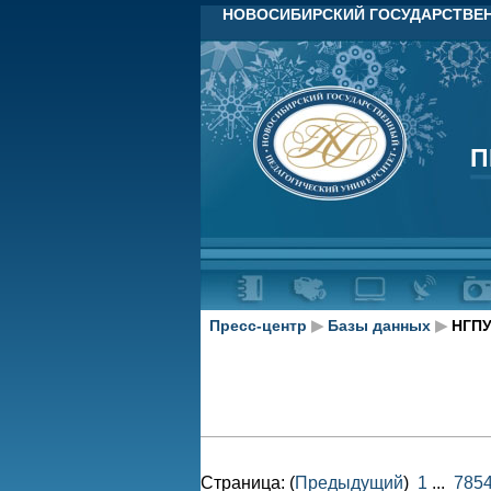
НОВОСИБИРСКИЙ ГОСУДАРСТВЕН
П
П
Пресс-центр
▶
Базы данных
▶
НГПУ
Страница: (
Предыдущий
)
1
...
785