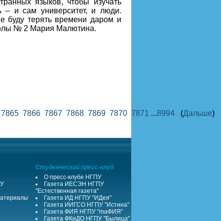
транных языков, чтобы изучать
 – и сам университет, и люди.
не буду терять времени даром и
колы № 2 Мария Малютина.
4
7865
7866
7867
7868
7869
7870
7871
...
8994
(
Дальше
)
Студенческий пресс-клуб
О пресс-клубе НГПУ
ПУ
Газета ИЕСЭН НГПУ
"Естественная газета"
атериалы
Газета ИД НГПУ "ИДея"
Газета ИИГСО НГПУ "Истина"
Газета ФИЯ НГПУ "maФИЯ"
Газета ФКиДО НГПУ "Былица"