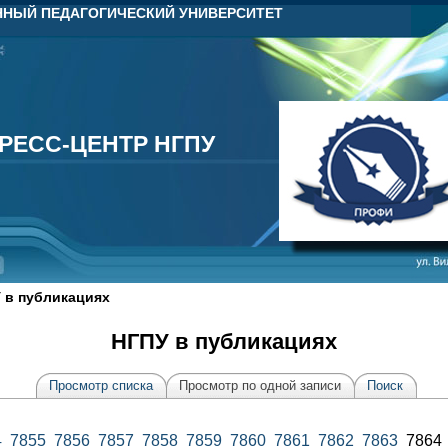
НЫЙ ПЕДАГОГИЧЕСКИЙ УНИВЕРСИТЕТ
РЕСС-ЦЕНТР НГПУ
РЕСС-ЦЕНТР НГПУ
 в публикациях
НГПУ в публикациях
Просмотр списка
Просмотр по одной записи
Поиск
4
7855
7856
7857
7858
7859
7860
7861
7862
7863
786