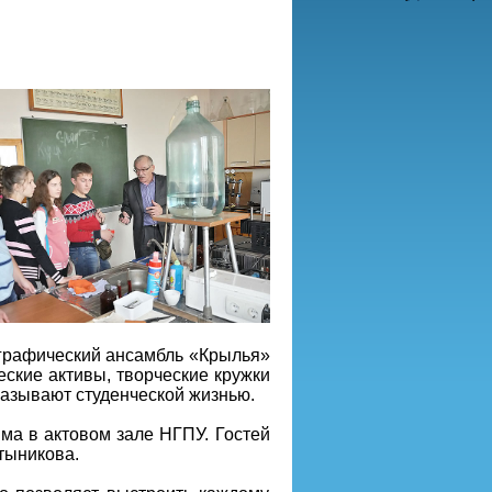
ографический ансамбль «Крылья»
еские активы, творческие кружки
называют студенческой жизнью.
а в актовом зале НГПУ. Гостей
тыникова.