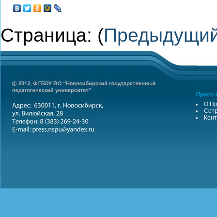
Страница: (
Предыдущи
Пресс-
О Пр
Сотр
Конт