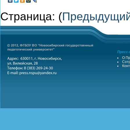
Страница: (
Предыдущи
Пресс-
О Пр
Сотр
Конт