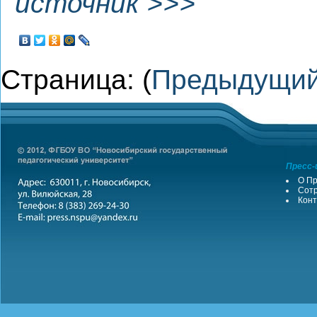
источник >>>
Страница: (
Предыдущи
Пресс-
О Пр
Сотр
Конт