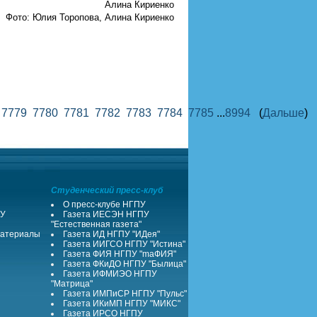
Алина Кириенко
Фото: Юлия Торопова, Алина Кириенко
8
7779
7780
7781
7782
7783
7784
7785
...
8994
(
Дальше
)
Студенческий пресс-клуб
О пресс-клубе НГПУ
ПУ
Газета ИЕСЭН НГПУ
"Естественная газета"
атериалы
Газета ИД НГПУ "ИДея"
Газета ИИГСО НГПУ "Истина"
Газета ФИЯ НГПУ "maФИЯ"
Газета ФКиДО НГПУ "Былица"
Газета ИФМИЭО НГПУ
"Матрица"
Газета ИМПиСР НГПУ "Пульс"
Газета ИКиМП НГПУ "МИКС"
Газета ИРСО НГПУ