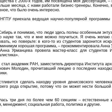
щества с 2000-х годов, им посвящена моя диссертация, –
льше месяца, с нами работали бизнес-тренеры. Конечно, в
вное, что было очень интересно.
в НГПУ приехала ведущая научно-популярной программы
Сибирь и понимаю, что люди здесь полны особенным энтузи
о науке так, что и мне можно поучиться. Я очень желаю 
ать, но поверьте: в кого-то из студентов заронится искр
к минимум хорошая программа, – прокомментировала Анна 
 Анна Урманцева провела мастер-класс для студентов
листика
».
стал академик РАН, заместитель директора Института ар
ович Молодин, прочитавший лекцию о последних находка
ики.
стливится сделать находку уровня денисовского человек
воего рода открытие, потому что он может нести большо
ась три дня по более чем 60 секциям – естественные и
я, менеджмент, социальная работа, политика и другие.