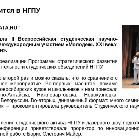
ится в НГПУ
АТА.RU"
а II Всероссийская студенческая научно-
 международным участием «
Молодежь XXI века:
ии
».
реализации Программы стратегического развития
тельности студенческих объединений НГПУ.
второй раз и можно сказать, что по сравнению с
ое мероприятие. Во-первых, масштаб: помимо
новосибирских вузов и школьников к нам приехали
-Алтайска, Нижневартовска, Новокузнецка,
з Белоруссии. Во-вторых, динамичный формат: много семин
ок, – прокомментировала руководитель Студенческого на
ления студенческого актива НГПУ и лазерного шоу, подгот
конференции приветствовали проректор по инновационн
чной работе Борис Олегович Майер.