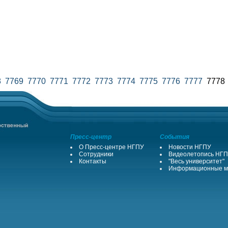
8
7769
7770
7771
7772
7773
7774
7775
7776
7777
777
Пресс-центр
События
О Пресс-центре НГПУ
Новости НГПУ
Сотрудники
Видеолетопись НГ
Контакты
"Весь университет"
Информационные м