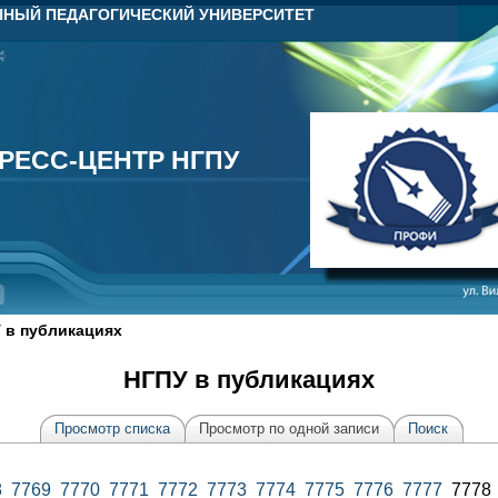
НЫЙ ПЕДАГОГИЧЕСКИЙ УНИВЕРСИТЕТ
РЕСС-ЦЕНТР НГПУ
РЕСС-ЦЕНТР НГПУ
 в публикациях
НГПУ в публикациях
Просмотр списка
Просмотр по одной записи
Поиск
8
7769
7770
7771
7772
7773
7774
7775
7776
7777
777