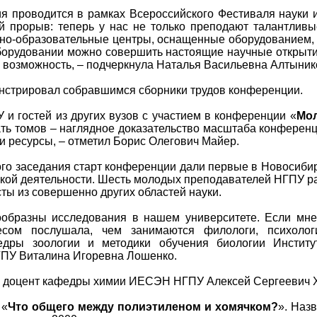
я проводится в рамках Всероссийского Фестиваля науки и
прорыв: теперь у нас не только преподают талантливы
учно-образовательные центры, оснащенные оборудованием, 
борудовании можно совершить настоящие научные открытия
ту возможность, – подчеркнула Наталья Васильевна Алтыник
нстрировал собравшимся сборники трудов конференции.
 и гостей из других вузов с участием в конференции «
Мол
ать томов – наглядное доказательство масштаба конференц
, и ресурсы, – отметил Борис Олегович Майер.
го заседания старт конференции дали первые в Новосиби
кой деятельности. Шесть молодых преподавателей НГПУ рас
сты из совершенно других областей науки.
ообразны исследования в нашем университете. Если мне 
сом послушала, чем занимаются филологи, психологи,
едры зоологии и методики обучения биологии Институ
ГПУ Виталина Игоревна Лошенко.
л доцент кафедры химии ИЕСЭН НГПУ Алексей Сергеевич 
 «
Что общего между полиэтиленом и хомячком?
». Наз