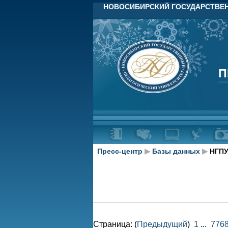
НОВОСИБИРСКИЙ ГОСУДАРСТВЕН
П
П
Пресс-центр
▶
Базы данных
▶
НГПУ
Страница: (
Предыдущий
)
1
...
776