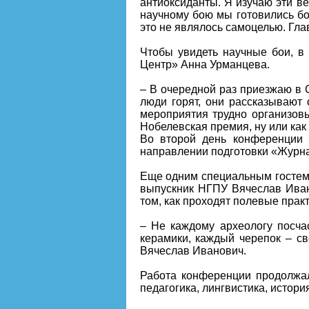
антиоксиданты. Я изучаю эти ве
научному бою мы готовились бо
это не являлось самоцелью. Гла
Чтобы увидеть научные бои, 
Центр
» Анна Урманцева.
– В очередной раз приезжаю в 
люди горят, они рассказывают 
мероприятия трудно организовыв
Нобелевская премия, ну или ка
Во второй день конференции
направлении подготовки «
Журна
Еще одним специальным гостем 
выпускник НГПУ Вячеслав Иван
том, как проходят полевые практ
– Не каждому археологу посча
керамики, каждый черепок – с
Вячеслав Иванович.
Работа конференции продолжал
педагогика, лингвистика, истори