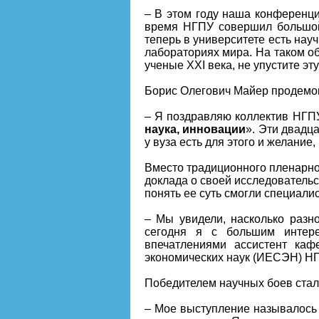
– В этом году наша конференци
время НГПУ совершил большой 
теперь в университете есть на
лабораториях мира. На таком о
ученые XXI века, не упустите э
Борис Олегович Майер продемо
– Я поздравляю коллектив НГПУ
наука, инновации
». Эти двадц
у вуза есть для этого и желание
Вместо традиционного пленарно
доклада о своей исследовательс
понять ее суть смогли специали
– Мы увидели, насколько разн
сегодня я с большим интере
впечатлениями ассистент каф
экономических наук (ИЕСЭН) Н
Победителем научных боев ста
– Мое выступление называлось