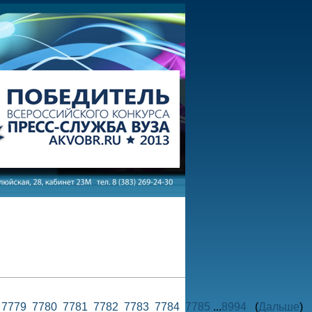
8
7779
7780
7781
7782
7783
7784
7785
...
8994
(
Дальше
)