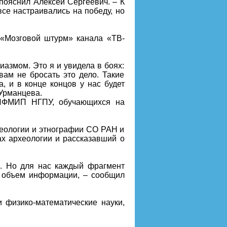
 пояснил Алексей Сергеевич. – К
се настраивались на победу, но
 «
Мозговой штурм
» канала «
ТВ-
азмом. Это я и увидела в боях:
вам не бросать это дело. Такие
а, и в конце концов у нас будет
Урманцева.
 ИФМИП НГПУ, обучающихся на
хеологии и этнографии СО РАН и
х археологии и рассказавший о
а. Но для нас каждый фрагмент
й объем информации, – сообщил
 физико-математические науки,