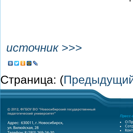
источник >>>
Страница: (
Предыдущи
Пресс-
О Пр
Сотр
Конт