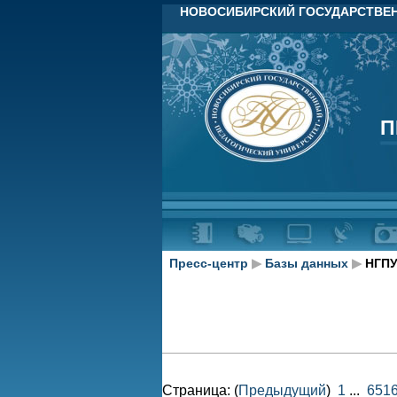
НОВОСИБИРСКИЙ ГОСУДАРСТВЕН
П
П
Пресс-центр
▶
Базы данных
▶
НГПУ
Страница: (
Предыдущий
)
1
...
651