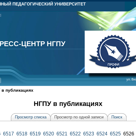
НЫЙ ПЕДАГОГИЧЕСКИЙ УНИВЕРСИТЕТ
РЕСС-ЦЕНТР НГПУ
РЕСС-ЦЕНТР НГПУ
 в публикациях
НГПУ в публикациях
Просмотр списка
Просмотр по одной записи
Поиск
6
6517
6518
6519
6520
6521
6522
6523
6524
6525
652