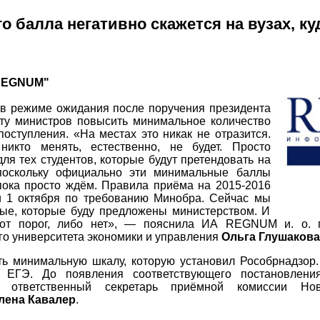
 балла негативно скажется на вузах, ку
REGNUM"
 в режиме ожидания после поручения президента
ту министров повысить минимальное количество
оступления. «На местах это никак не отразится.
икто менять, естественно, не будет. Просто
для тех студентов, которые будут претендовать на
поскольку официально эти минимальные баллы
пока просто ждём. Правила приёма на 2015-2016
и 1 октября по требованию Минобра. Сейчас мы
ные, которые буду предложены министерством. И
тот порог, либо нет», — пояснила
ИА REGNUM
и. о. 
го университета экономики и управления
Ольга Глушакова
ь минимальную шкалу, которую установил Рособрнадзор.
л ЕГЭ. До появления соответствующего постановлен
 ответственный секретарь приёмной комиссии Ново
лена Кавалер
.