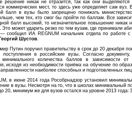
 решение никак не отразится, так как они выделяются
ся коммерческих мест, то здесь уже определяет сам вуз. 
й балл в вузы было запрещено понижать министерство
льше, чем тех, кто смог бы пройти по баллам. Все зависи
дной балл высокий, то незначительное повышение никак н
. Это может ударить резко по тем вузам, где принимали аб
», — сообщил
ИА REGNUM
начальник отдела по работе с
Георгий Шустов
.
ир Путин поручил правительству в срок до 20 декабря п
 поступления в российские вузы. Согласно документу, 
 минимального количества баллов в зависимости от 
я, исходя из необходимости приёма на обучение по обр
аправленности наиболее способных и подготовленных лиц
UM
, в июне 2014 года Рособрнадзор установил минималь
ние в вузы. Несмотря на то, что в школах минимальный п
о 20, минимум же для вузов остался на уровне 2013 года: 