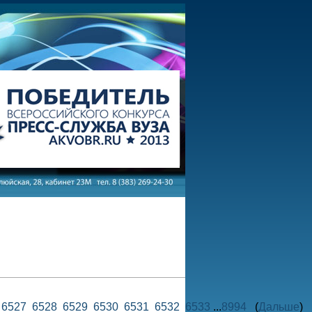
6
6527
6528
6529
6530
6531
6532
6533
...
8994
(
Дальше
)