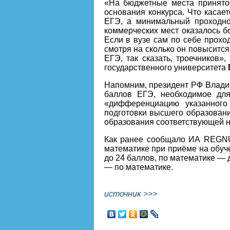
«На бюджетные места принятое
основания конкурса. Что касает
ЕГЭ, а минимальный проходно
коммерческих мест оказалось бо
Если в вузе сам по себе прохо
смотря на сколько он повысится
ЕГЭ, так сказать, троечников
государственного университета
Напомним, президент РФ Владим
баллов ЕГЭ, необходимое для
«дифференциацию указанного
подготовки высшего образовани
образования соответствующей н
Как ранее сообщало
ИА REGN
математике при приёме на обуче
до 24 баллов, по математике — д
— по математике.
источник >>>