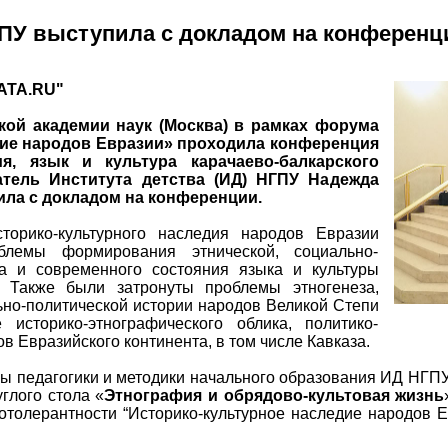
ПУ выступила с докладом на конференц
АТА.RU"
кой академии наук (Москва) в рамках форума
ие народов Евразии
» проходила конференция
ия, язык и культура карачаево-балкарского
атель Института детства (ИД) НГПУ Надежда
ла с докладом на конференции.
орико-культурного наследия народов Евразии
блемы формирования этнической, социально-
са и современного состояния языка и культуры
а. Также были затронуты проблемы этногенеза,
ьно-политической истории народов Великой Степи
сторико-этнографического облика, политико-
в Евразийского континента, в том числе Кавказа.
ы педагогики и методики начального образования ИД НГП
глого стола «
Этнография и обрядово-культовая жизнь
отолерантности “Историко-культурное наследие народов Е