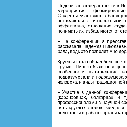
Недели этнотолерантности в Ин
мероприятия – формирование 
Студенты участвуют в брейнрин
встречаются с интересными 
эффективна, отношение студе
понимать их, избавляются от ст
– На конференции я представи
рассказала Надежда Николаевна
рада, ведь это позволит мне до
Круглый стол собрал большое ко
Грузии. Широко были освещены 
особенности изготовления 
подразумевали и подразумевают
человека, и виды традиционной 
– Участие в данной конференц
(карачаевцах, балкарцах и 
профессионалами в научной ср
пять круглых столов ежедневно
подготовки и работы организато