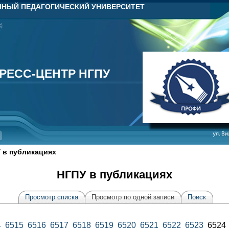
НЫЙ ПЕДАГОГИЧЕСКИЙ УНИВЕРСИТЕТ
РЕСС-ЦЕНТР НГПУ
РЕСС-ЦЕНТР НГПУ
 в публикациях
НГПУ в публикациях
Просмотр списка
Просмотр по одной записи
Поиск
4
6515
6516
6517
6518
6519
6520
6521
6522
6523
652