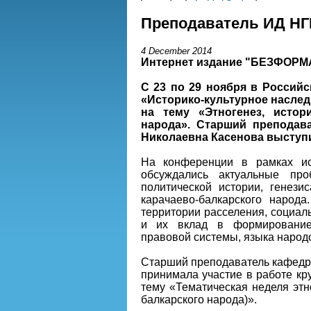
Преподаватель ИД НГ
4 December 2014
Интернет издание "БЕЗФОРМ
C 23 по 29 ноября в Российс
«
Историко-культурное наслед
на тему «
Этногенез, истор
народа
». Старший преподав
Николаевна Касенова выступи
На конференции в рамках ист
обсуждались актуальные про
политической истории, генези
карачаево-балкарского народ
территории расселения, социал
и их вклад в формирование и
правовой системы, языка народо
Старший преподаватель кафедр
принимала участие в работе кру
тему «Тематическая неделя этн
балкарского народа)».