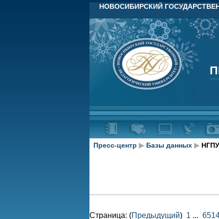
НОВОСИБИРСКИЙ ГОСУДАРСТВЕН
П
П
Пресс-центр
▶
Базы данных
▶
НГПУ
Страница: (
Предыдущий
)
1
...
651