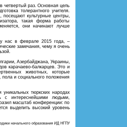
в четвертый раз. Основная цель
отовка толерантного учителя.
а, посещают культурные центры,
изатора, такая форма работы
меняется, они начинают лучше
 у нас в феврале 2015 года, –
ческие замечания, чему я очень
ьзой.
олгарии, Азербайджана, Украины,
дов карачаево-балкарцев. Это и
ртвенных животных, которые
, пола и социального положения
и уникальных тюркских народах
сь с интереснейшими людьми,
разил масштаб конференции: по
чется выделить высокий уровень
тодики начального образования ИД НГПУ