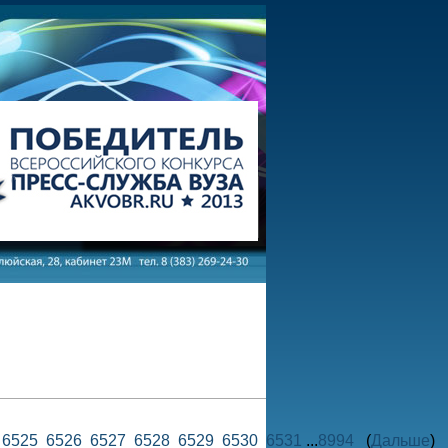
4
6525
6526
6527
6528
6529
6530
6531
...
8994
(
Дальше
)