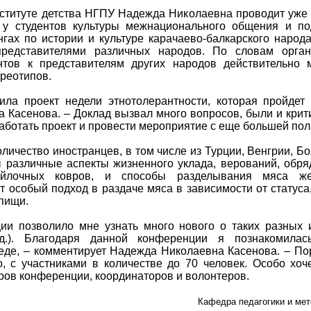
ституте детства НГПУ Надежда Николаевна проводит уже 
у студентов культуры межнационального общения и подг
гах по истории и культуре карачаево-балкарского народ
представителями различных народов. По словам орган
нтов к представителям других народов действительно 
ереотипов.
ла проект недели этнотолерантности, которая пройдет
 Касенова. – Доклад вызвал много вопросов, были и крити
работать проект и провести мероприятие с еще большей пол
личество иностранцев, в том числе из Турции, Венгрии, Б
различные аспекты жизненного уклада, верований, обря
войлочных ковров, и способы разделывания мяса же
 особый подход в раздаче мяса в зависимости от статуса
пищи.
ии позволило мне узнать много нового о таких разных 
т.д.). Благодаря данной конференции я познакомила
еде, – комментирует Надежда Николаевна Касенова. – По
, с участниками в количестве до 70 человек. Особо хо
ров конференции, координаторов и волонтеров.
Кафедра педагогики и ме