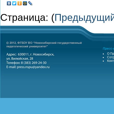
Страница: (
Предыдущи
Пресс-
О Пр
Сотр
Конт