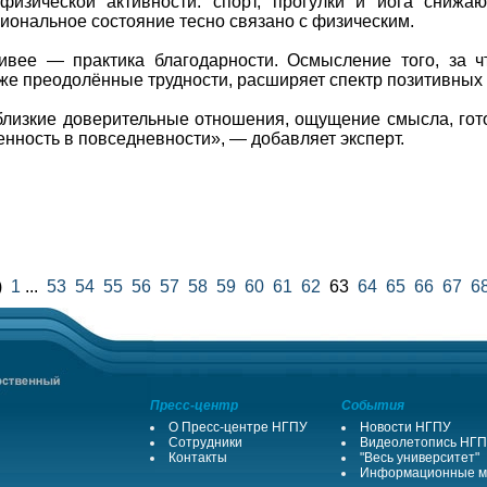
физической активности: спорт, прогулки и йога снижаю
иональное состояние тесно связано с физическим.
ивее — практика благодарности. Осмысление того, за чт
же преодолённые трудности, расширяет спектр позитивных
лизкие доверительные отношения, ощущение смысла, гот
енность в повседневности», — добавляет эксперт.
)
1
...
53
54
55
56
57
58
59
60
61
62
63
64
65
66
67
6
Пресс-центр
События
О Пресс-центре НГПУ
Новости НГПУ
Сотрудники
Видеолетопись НГ
Контакты
"Весь университет"
Информационные м