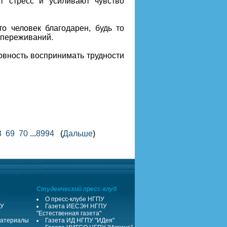
т стресс и усиливают чувство
о человек благодарен, будь то
 переживаний.
овность воспринимать трудности
8
69
70
...
8994
(
Дальше
)
Студенческий пресс-клуб
О пресс-клубе НГПУ
ПУ
Газета ИЕСЭН НГПУ
"Естественная газета"
атериалы
Газета ИД НГПУ "ИДея"