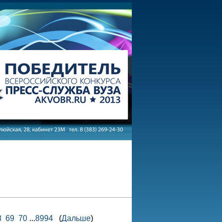
8
69
70
...
8994
(
Дальше
)