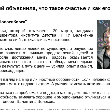
 объяснила, что такое счастье и как ег
 Новосибирск"
ья, который отмечается 20 марта, кандидат
 директора Института детства НГПУ Валентина
 можно ли быть счастливым постоянно.
но счастливых людей не существует, а ощущение
о зависит от личных представлений, целей и
осле достижения мечты радость оказывается
ивычка связывать счастье с обладанием вещами.
результат, а путь к цели — усилия, опыт и смысл,
происходящее.
т взгляд на мир и личностные особенности. Если человек 
инимать с недовольством. А умение замечать позитив, нап
ваться на проблемах и недостатках, то даже положительны
особность замечать хорошее и эмоционально откликаться
— говорит Валентина Волохова.