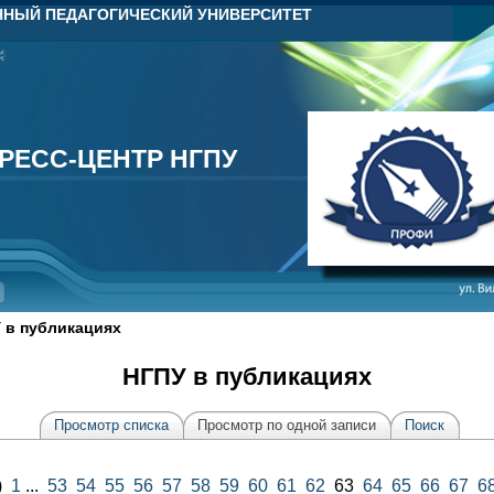
НЫЙ ПЕДАГОГИЧЕСКИЙ УНИВЕРСИТЕТ
РЕСС-ЦЕНТР НГПУ
РЕСС-ЦЕНТР НГПУ
 в публикациях
НГПУ в публикациях
Просмотр списка
Просмотр по одной записи
Поиск
)
1
...
53
54
55
56
57
58
59
60
61
62
63
64
65
66
67
6