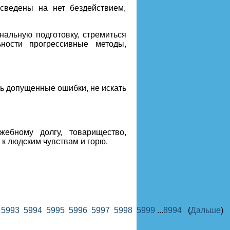
сведены на нет бездействием,
альную подготовку, стремиться
ности прогрессивные методы,
ть допущенные ошибки, не искать
ебному долгу, товарищество,
к людским чувствам и горю.
2
5993
5994
5995
5996
5997
5998
5999
...
8994
(
Дальше
)