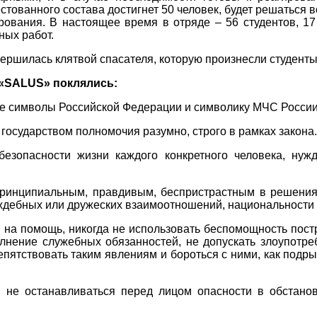
стованного состава достигнет 50 человек, будет решаться 
ования. В настоящее время в отряде – 56 студентов, 17
ных работ.
ершилась клятвой спасателя, которую произнесли студенты
 «SALUS» поклялись:
ые символы Российской Федерации и символику МЧС России
осударством полномочия разумно, строго в рамках закона.
безопасности жизни каждого конкретного человека, нуж
принципиальным, правдивым, беспристрастным в решениях
ждебных или дружеских взаимоотношений, национальности
 на помощь, никогда не использовать беспомощность пост
лнение служебных обязанностей, не допускать злоупотр
епятствовать таким явлениям и бороться с ними, как подр
 не останавливаться перед лицом опасности в обстанов