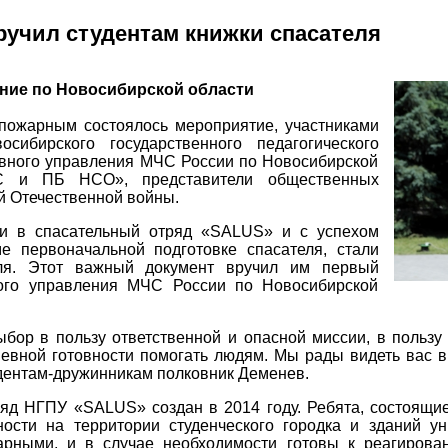
учил студентам книжки спасателя
ние по Новосибирской области
 пожарным состоялось мероприятие, участниками
осибирского государственного педагогического
авного управления МЧС России по Новосибирской
С и ПБ НСО», представители общественных
й Отечественной войны.
или в спасательный отряд «SALUS» и с успехом
е первоначальной подготовке спасателя, стали
еля. Этот важный документ вручил им первый
ного управления МЧС России по Новосибирской
ыбор в пользу ответственной и опасной миссии, в пользу 
вной готовности помогать людям. Мы рады видеть вас в
удентам-дружинникам полковник Деменев.
яд НГПУ «SALUS» создан в 2014 году. Ребята, состоящи
ости на территории студенческого городка и зданий у
рными, и в случае необходимости готовы к реагирова