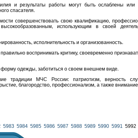
силия и результаты работы могут быть ослаблены или 
ого спасателя.
мости совершенствовать свою квалификацию, профессион
 высокообразованным, использующим в своей деятель
ированность, исполнительность и организованность.
 правильно воспринимать критику, своевременно признава
 форму одежды, заботиться о своем внешнем виде.
ие традиции МЧС России: патриотизм, верность служ
рыстие, благородство, профессионализм, а также внимание 
2
5983
5984
5985
5986
5987
5988
5989
5990
5991
599