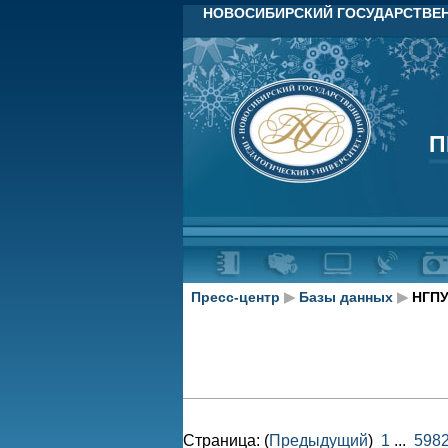
НОВОСИБИРСКИЙ ГОСУДАРСТВЕН
П
П
Пресс-центр
▶
Базы данных
▶
НГПУ
Страница: (
Предыдущий
)
1
...
598