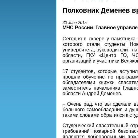
Полковник Деменев вр
30 June 2015
МЧС России.
Главное управле
Сегодня в сквере у памятника
которого стали студенты Нов
университета, руководители Гл
области, ГКУ «Центр ГО, Ч
организаций и участники Велико
17 студентов, которые вступ
прошли обучение по программ
обладателями книжки спасат
заместитель начальника Глав
области Андрей Деменев.
– Очень рад, что вы сделали в
большого самообладания и душе
такими словами обратился к ст
Студенческий спасательный отр
требований пожарной безопасн
являются добровольными пожа