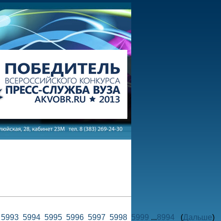
2
5993
5994
5995
5996
5997
5998
5999
...
8994
(
Дальше
)