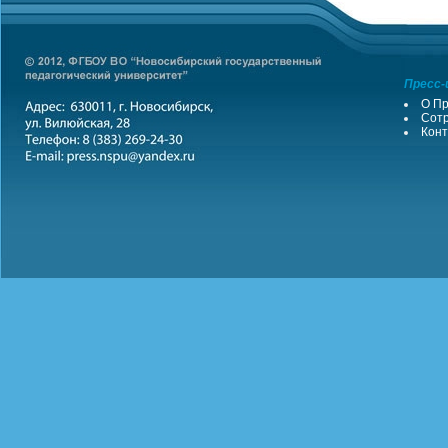
Пресс-
О Пр
Сотр
Конт