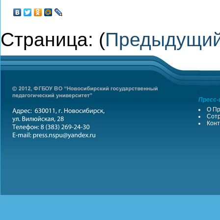
Страница: (
Предыдущи
Пресс-
О Пр
Сотр
Конт