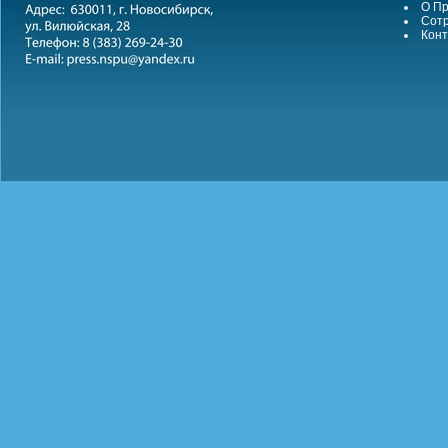
О Пр
Сотр
Конт