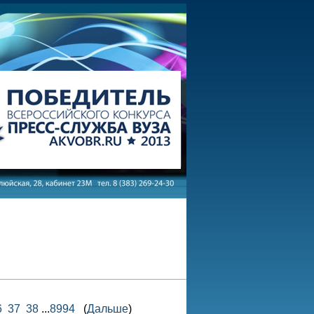
6
37
38
...
8994
(
Дальше
)