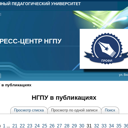
НЫЙ ПЕДАГОГИЧЕСКИЙ УНИВЕРСИТЕТ
РЕСС-ЦЕНТР НГПУ
РЕСС-ЦЕНТР НГПУ
 в публикациях
НГПУ в публикациях
Просмотр списка
Просмотр по одной записи
Поиск
)
1
...
21
22
23
24
25
26
27
28
29
30
31
32
33
34
35
3