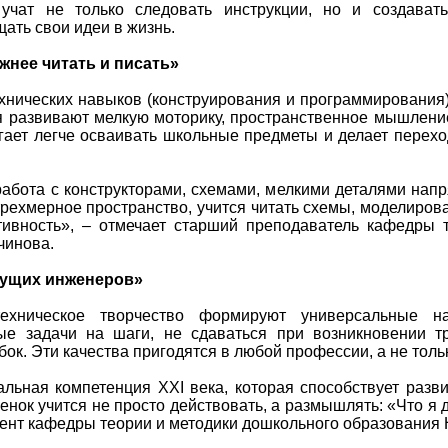
 учат не только следовать инструкции, но и создавать
ать свои идеи в жизнь.
жнее читать и писать»
ехнических навыков (конструирования и программирования)
ия развивают мелкую моторику, пространственное мышлени
огает легче осваивать школьные предметы и делает перехо
абота с конструкторами, схемами, мелкими деталями напр
рехмерное пространство, учится читать схемы, моделирова
ивность», – отмечает старший преподаватель кафедры т
чинова.
дущих инженеров»
техническое творчество формируют универсальные на
ые задачи на шаги, не сдаваться при возникновении тр
бок. Эти качества пригодятся в любой профессии, а не толь
льная компетенция XXI века, которая способствует разв
енок учится не просто действовать, а размышлять: «Что я 
оцент кафедры теории и методики дошкольного образования