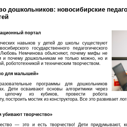
тво дошкольников: новосибирские педаг
тей
ационный портал
нических навыков у детей до школы существуют
осибирского государственного педагогического
и Любовь Немчинова объясняют, почему мифы не
и и почему дошкольникам не только можно, но и
й, робототехникой и техническим творчеством.
но для малышей»
бразовательные программы для дошкольников
ах. Дети осваивают основы алгоритмики через
ь цепочку из кубиков, провести робота
, построить мостик из конструктора. Все это развивает ло
и убивают творчество»
чество — это и есть творчество! Дети придумывают, ко