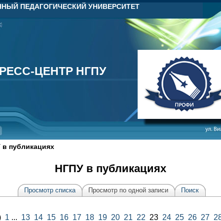
НЫЙ ПЕДАГОГИЧЕСКИЙ УНИВЕРСИТЕТ
РЕСС-ЦЕНТР НГПУ
РЕСС-ЦЕНТР НГПУ
 в публикациях
НГПУ в публикациях
Просмотр списка
Просмотр по одной записи
Поиск
)
1
...
13
14
15
16
17
18
19
20
21
22
23
24
25
26
27
2