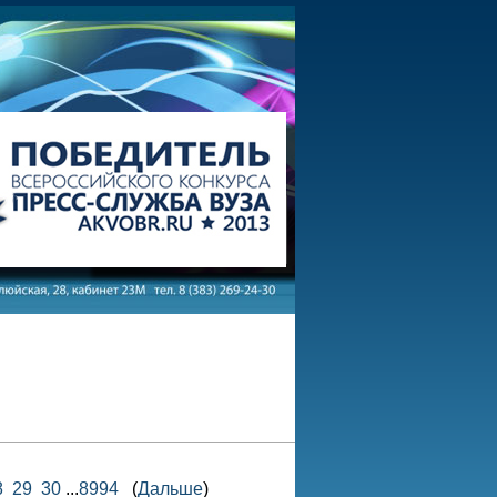
8
29
30
...
8994
(
Дальше
)