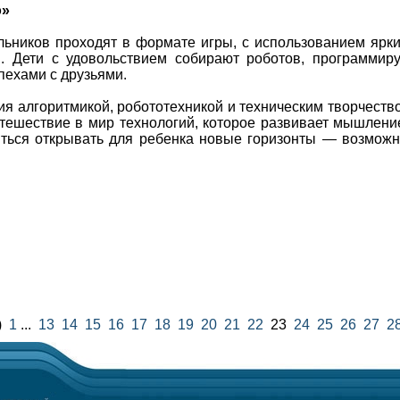
о»
льников проходят в формате игры, с использованием ярки
. Дети с удовольствием собирают роботов, программир
пехами с друзьями.
ия алгоритмикой, робототехникой и техническим творчест
путешествие в мир технологий, которое развивает мышлени
яться открывать для ребенка новые горизонты — возможн
)
1
...
13
14
15
16
17
18
19
20
21
22
23
24
25
26
27
2