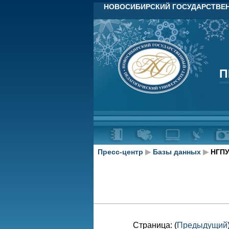
НОВОСИБИРСКИЙ ГОСУДАРСТВЕН
П
П
Пресс-центр
▶
Базы данных
▶
НГПУ
Страница: (
Предыдущий