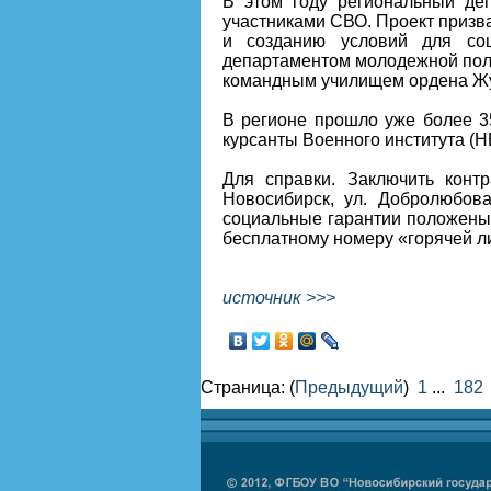
В этом году региональный де
участниками СВО. Проект призв
и созданию условий для соц
департаментом молодежной пол
командным училищем ордена Жук
В регионе прошло уже более 35
курсанты Военного института (НВ
Для справки. Заключить конт
Новосибирск, ул. Добролюбова
социальные гарантии положены 
бесплатному номеру «горячей лин
источник >>>
Страница: (
Предыдущий
)
1
...
182