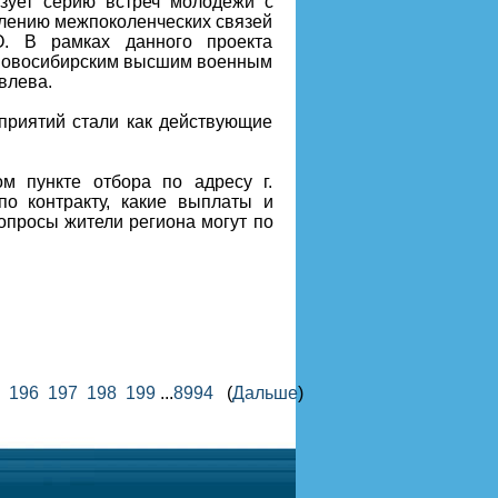
зует серию встреч молодежи с
плению межпоколенческих связей
О. В рамках данного проекта
 Новосибирским высшим военным
влева.
оприятий стали как действующие
м пункте отбора по адресу г.
по контракту, какие выплаты и
опросы жители региона могут по
196
197
198
199
...
8994
(
Дальше
)