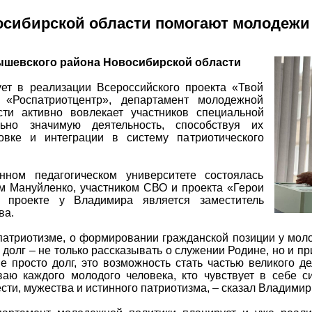
осибирской области помогают молодежи
бышевского района Новосибирской области
ует в реализации Всероссийского проекта «Твой
«Роспатриотцентр», департамент молодежной
сти активно вовлекает участников специальной
ьно значимую деятельность, способствуя их
овке и интеграции в систему патриотического
нном педагогическом университете состоялась
м Мануйленко, участником СВО и проекта «Герои
 проекте у Владимира является заместитель
ва.
 патриотизме, о формировании гражданской позиции у моло
долг – не только рассказывать о служении Родине, но и пр
не просто долг, это возможность стать частью великого д
аю каждого молодого человека, кто чувствует в себе си
ести, мужества и истинного патриотизма, – сказал Владими