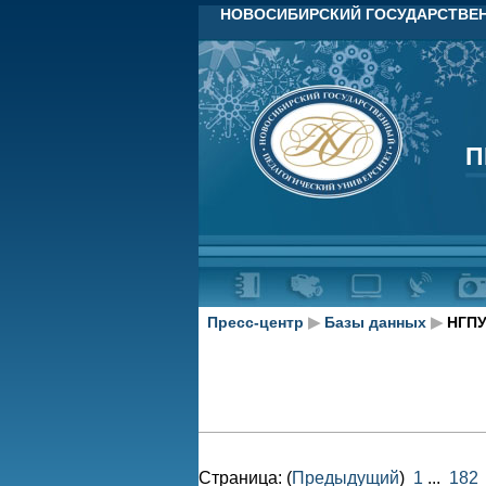
НОВОСИБИРСКИЙ ГОСУДАРСТВЕН
П
П
Пресс-центр
▶
Базы данных
▶
НГПУ
Страница: (
Предыдущий
)
1
...
182