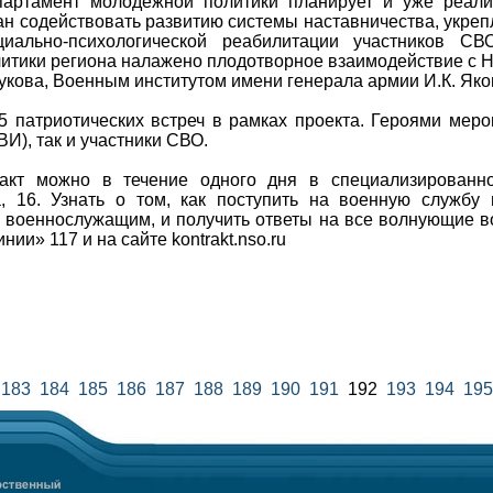
партамент молодежной политики планирует и уже реали
ан содействовать развитию системы наставничества, укре
иально-психологической реабилитации участников СВ
итики региона налажено плодотворное взаимодействие с
ова, Военным институтом имени генерала армии И.К. Яко
 патриотических встреч в рамках проекта. Героями мер
И), так и участники СВО.
ракт можно в течение одного дня в специализированно
, 16. Узнать о том, как поступить на военную службу 
военнослужащим, и получить ответы на все волнующие в
ии» 117 и на сайте kontrakt.nso.ru
183
184
185
186
187
188
189
190
191
192
193
194
195