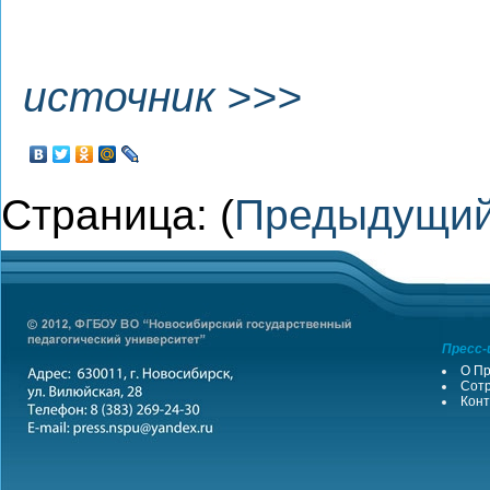
источник >>>
Страница: (
Предыдущи
Пресс-
О Пр
Сотр
Конт