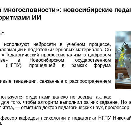
 многословности»: новосибирские педа
оритмами ИИ
u"
в используют нейросети в учебном процессе,
формации и подготовки черновых материалов. Об
и «Педагогический профессионализм в цифровом
нстве» в Новосибирском государственном
тете (НГПУ), прошедшей в рамках форума
ивые тенденции, связанные с распространением
ользуется студентами далеко не всегда так, как
для того, чтобы алгоритм выполнил за них задание. Но э
ьтата, — отметила доктор педагогических наук, профессо
рофессор кафедры психологии и педагогики НГПУ Никола
.