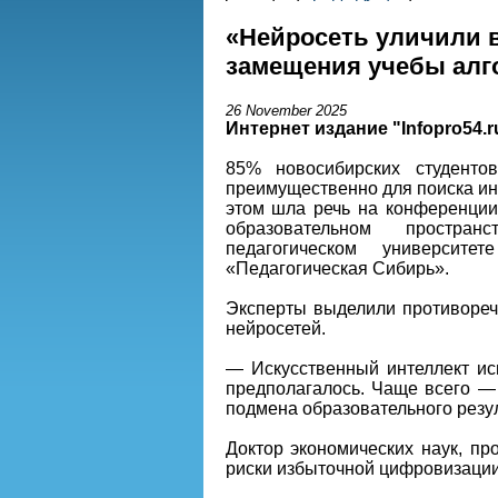
«Нейросеть уличили в
замещения учебы алг
26 November 2025
Интернет издание "Infopro54.r
85% новосибирских студенто
преимущественно для поиска ин
этом шла речь на конференци
образовательном простра
педагогическом универси
«Педагогическая Сибирь».
Эксперты выделили противореч
нейросетей.
— Искусственный интеллект исп
предполагалось. Чаще всего — 
подмена образовательного резул
Доктор экономических наук, п
риски избыточной цифровизации