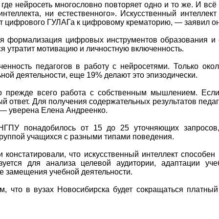
где нейросеть многословно повторяет одно и то же. И всё
интеллекта, ни естественного». Искусственный интеллект
от цифрового ГУЛАГа к цифровому крематорию, — заявил он
ая формализация цифровых инструментов образования и о
ся утратит мотивацию и личностную включенность.
енность педагогов в работу с нейросетями. Только око
ой деятельности, еще 19% делают это эпизодически.
 прежде всего работа с собственным мышлением. Есл
ый ответ. Для получения содержательных результатов педа
 — уверена Елена Андреенко.
НГПУ понадобилось от 15 до 25 уточняющих запросов,
группой учащихся с разными типами поведения.
 констатировали, что искусственный интеллект способен
ьзуется для анализа целевой аудитории, адаптации уче
не замещения учебной деятельности.
м, что в вузах Новосибирска будет сокращаться платны