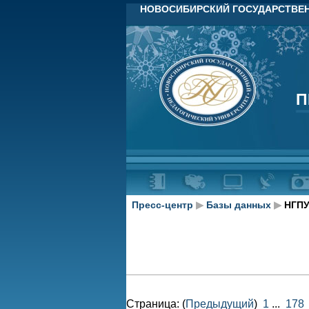
НОВОСИБИРСКИЙ ГОСУДАРСТВЕН
П
П
Пресс-центр
▶
Базы данных
▶
НГПУ
Страница: (
Предыдущий
)
1
...
178