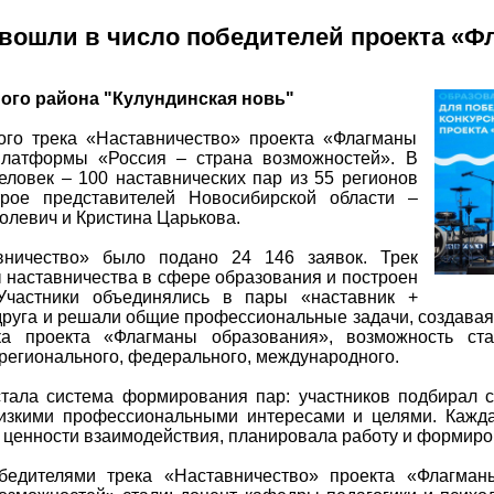
вошли в число победителей проекта «Ф
ого района "Кулундинская новь"
ого трека «Наставничество» проекта «Флагманы
платформы «Россия – страна возможностей». В
ловек – 100 наставнических пар из 55 регионов
рое представителей Новосибирской области –
олевич и Кристина Царькова.
вничество» было подано 24 146 заявок. Трек
ы наставничества в сфере образования и построен
 Участники объединялись в пары «наставник +
 друга и решали общие профессиональные задачи, создавая
ка проекта «Флагманы образования», возможность ст
 регионального, федерального, международного.
стала система формирования пар: участников подбирал 
лизкими профессиональными интересами и целями. Кажда
 ценности взаимодействия, планировала работу и формиро
бедителями трека «Наставничество» проекта «Флагман