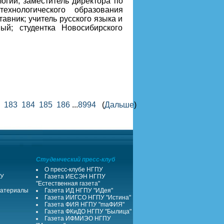
огии, заместитель директора по
ехнологического образования
авник; учитель русского языка и
й; студентка Новосибирского
183
184
185
186
...
8994
(
Дальше
)
Студенческий пресс-клуб
О пресс-клубе НГПУ
ПУ
Газета ИЕСЭН НГПУ
"Естественная газета"
атериалы
Газета ИД НГПУ "ИДея"
Газета ИИГСО НГПУ "Истина"
Газета ФИЯ НГПУ "maФИЯ"
Газета ФКиДО НГПУ "Былица"
Газета ИФМИЭО НГПУ