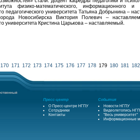
зможностей» стали: доцент кафедры педагогики и психол
итута физико-математического, информационного и т
о педагогического университета Татьяна Добрынина – наст
ода Новосибирска Виктория Полевич – наставляемы
го университета Кристина Царькова – наставляемый.
170
171
172
173
174
175
176
177
178
179
180
181
182
Пресс-центр
События
О Пресс-центре НГПУ
Новости НГПУ
Сотрудники
Видеолетопись НГ
Контакты
"Весь университет"
Информационные м