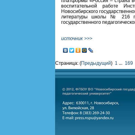
платформы «Россия – страна во
воспитательной работе Инст
Новосибирского государственног
литературы школы № 216 гор
государственного педагогическо
источник >>>
Страница: (
Предыдущий
)
1
...
169