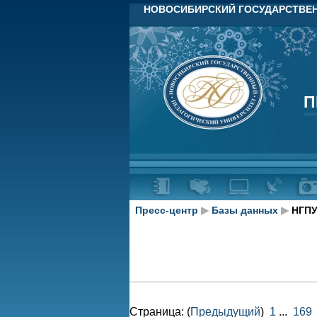
НОВОСИБИРСКИЙ ГОСУДАРСТВЕН
П
П
Пресс-центр
▶
Базы данных
▶
НГПУ
Страница: (
Предыдущий
)
1
...
169