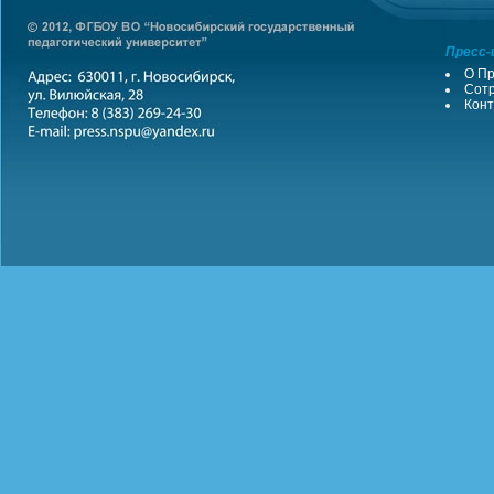
Пресс-
О Пр
Сотр
Конт