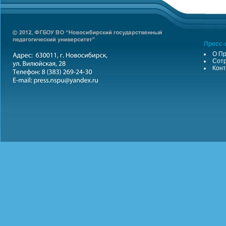
Пресс-
О Пр
Сотр
Конт