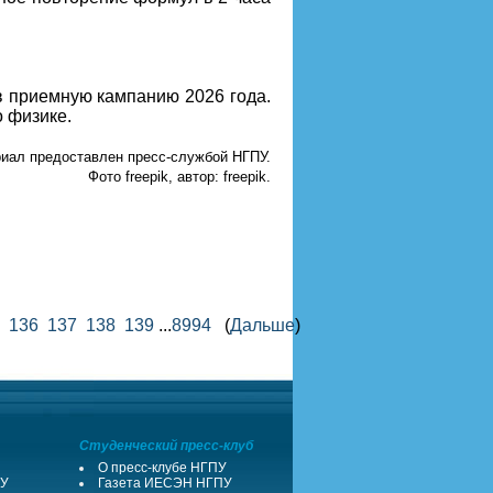
в приемную кампанию 2026 года.
 физике.
иал предоставлен пресс-службой НГПУ.
Фото freepik, автор: freepik.
136
137
138
139
...
8994
(
Дальше
)
Студенческий пресс-клуб
О пресс-клубе НГПУ
ПУ
Газета ИЕСЭН НГПУ