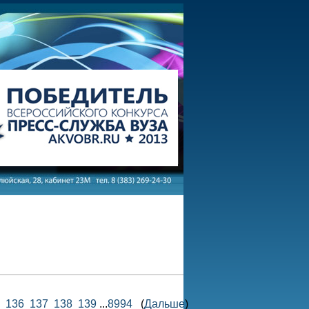
136
137
138
139
...
8994
(
Дальше
)