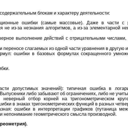
содержательным блокам и характеру деятельности:
ционные ошибки (самые массовые). Даже в части с 
ся не из-за незнания алгоритмов, а из-за элементарной н
верное выполнение действий с отрицательными числами
и переносе слагаемых из одной части уравнения в другую и
мул: ошибки в базовых формулах сокращенного умноже
бки.
асти допустимых значений): типичная ошибка в лога
Выпускники либо забывают об ограничениях, либо не учиты
: неверный отбор корней на тригонометрическом кру
ибки в знаках тригонометрических функций в разных четве
зная: ошибки в интерпретации графиков (путаница ме
 и непонимание геометрического смысла производной.
реометрия).