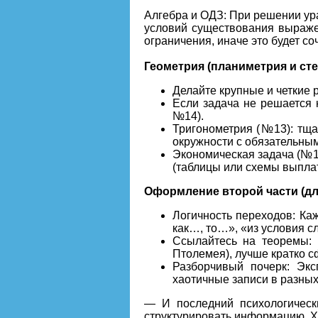
Алгебра и ОДЗ: При решении ура
условий существования выраже
ограничения, иначе это будет со
Геометрия (планиметрия и ст
Делайте крупные и четкие 
Если задача не решается 
№14).
Тригонометрия (№13): тща
окружности с обязательным
Экономическая задача (№1
(таблицы или схемы выплат
Оформление второй части (дл
Логичность переходов: Ка
как…, то…», «из условия с
Ссылайтесь на теоремы: 
Птолемея), лучше кратко с
Разборчивый почерк: Эк
хаотичные записи в разных
— И последний психологически
структурировать информацию. Х