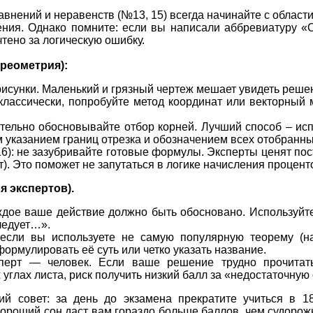
внений и неравенств (№13, 15) всегда начинайте с област
ния. Однако помните: если вы написали аббревиатуру «
чтено за логическую ошибку.
ереометрия):
рисунки. Маленький и грязный чертеж мешает увидеть реше
классически, попробуйте метод координат или векторный 
тельно обосновывайте отбор корней. Лучший способ – ис
 указанием границ отрезка и обозначением всех отобранны
6): не зазубривайте готовые формулы. Эксперты ценят по
). Это поможет не запутаться в логике начисления процент
я экспертов).
ждое ваше действие должно быть обосновано. Используйт
ледует…».
если вы используете не самую популярную теорему (н
формулировать её суть или четко указать название.
сперт — человек. Если ваше решение трудно прочитат
 углах листа, риск получить низкий балл за «недостаточную
й совет: за день до экзамена прекратите учиться в 18
ороший сон даст вам гораздо больше баллов, чем судорож