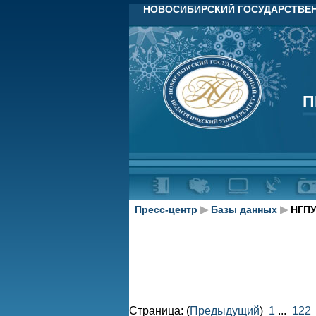
НОВОСИБИРСКИЙ ГОСУДАРСТВЕН
П
П
Пресс-центр
▶
Базы данных
▶
НГПУ
Страница: (
Предыдущий
)
1
...
122