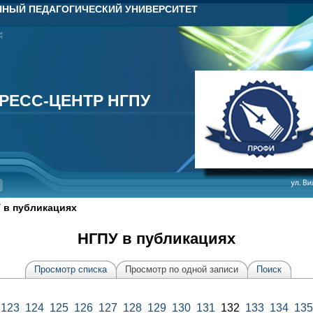
НЫЙ ПЕДАГОГИЧЕСКИЙ УНИВЕРСИТЕТ
РЕСС-ЦЕНТР НГПУ
РЕСС-ЦЕНТР НГПУ
 в публикациях
НГПУ в публикациях
Просмотр списка
Просмотр по одной записи
Поиск
123
124
125
126
127
128
129
130
131
132
133
134
135