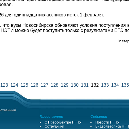
ровая.
6 для одиннадцатиклассников истек 1 февраля.
, что вузы Новосибирска обновляют условия поступления 
НЭТИ можно будет поступить только с результатами ЕГЭ по
Матер
123
124
125
126
127
128
129
130
131
132
133
134
135
Пресс-центр
События
О Пресс-центре НГПУ
Новости НГПУ
Сотрудники
Видеолетопись НГ