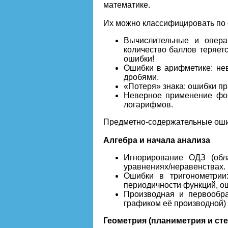
математике.
Их можно классифицировать по 
Вычислительные и опера
количество баллов теряет
ошибки!
Ошибки в арифметике: не
дробями.
«Потеря» знака: ошибки пр
Неверное применение фор
логарифмов.
Предметно-содержательные оши
Алгебра и начала анализа
Игнорирование ОДЗ (обл
уравнениях/неравенствах. 
Ошибки в тригонометрии
периодичности функций, ош
Производная и первообра
графиком её производной)
Геометрия (планиметрия и сте