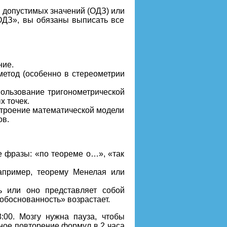
и допустимых значений (ОДЗ) или
ОДЗ», вы обязаны выписать все
ние.
метод (особенно в стереометрии
пользование тригонометрической
х точек.
строение математической модели
ов.
е фразы: «по теореме о…», «так
апример, теорему Менелая или
ь или оно представляет собой
 обоснованность» возрастает.
:00. Мозгу нужна пауза, чтобы
ное повторение формул в 2 часа