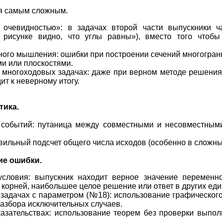
ся самым сложным.
 очевидностью»: в задачах второй части выпускники ч
 рисунке видно, что углы равны»), вместо того чтобы
ного мышления: ошибки при построении сечений многогран
 или плоскостями.
многоходовых задачах: даже при верном методе решения
ит к неверному итогу.
тика.
 событий: путаница между совместными и несовместным
вильный подсчет общего числа исходов (особенно в сложны
ие ошибки.
условия: выпускник находит верное значение переменн
 корней, наибольшее целое решение или ответ в других ед
 задачах с параметром (№18): использование графическог
разбора исключительных случаев.
казательствах: использование теорем без проверки выпол