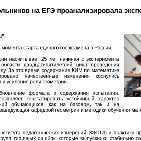
льников на ЕГЭ проанализировала эксп
u"
с момента старта единого госэкзамена в России.
ии насчитывает 25 лет, начиная с эксперимента
области двадцатипятилетний цикл проведения
оду. За это время содержание КИМ по математике
ировано: качественные изменения коснулись
 и усиления роли геометрии.
бновление формата и содержания испытания,
позволяет констатировать устойчивый характер
ний обучающихся, как на базовом, так и на
 заведующая кафедрой геометрии и методики обучения м
нститута педагогических измерений (ФИПИ) и практики 
 групп типичных ошибок, которые выпускники стабильно 