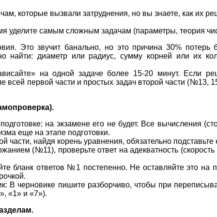
чам, которые вызвали затруднения, но вы знаете, как их ре
мя уделите самым сложным задачам (параметры, теория чис
вия. Это звучит банально, но это причина 30% потерь б
о найти: диаметр или радиус, сумму корней или их кол
ависайте» на одной задаче более 15-20 минут. Если р
 всей первой части и простых задач второй части (№13, 15
амопроверка).
 подготовке: на экзамене его не будет. Все вычисления (с
зма еще на этапе подготовки.
й части, найдя корень уравнения, обязательно подставьте 
жанием (№11), проверьте ответ на адекватность (скорость
йте бланк ответов №1 постепенно. Не оставляйте это на 
рочкой.
ик: В черновике пишите разборчиво, чтобы при переписыв
, «1» и «7»).
азделам.