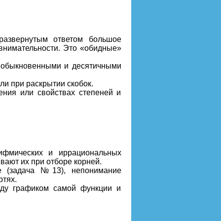
развернутым ответом большое
евнимательности. Это «обидные»
, обыкновенными и десятичными
ли при раскрытии скобок.
ния или свойствах степеней и
рифмических и иррациональных
вают их при отборе корней.
ге (задача №13), непонимание
ртях.
жду графиком самой функции и