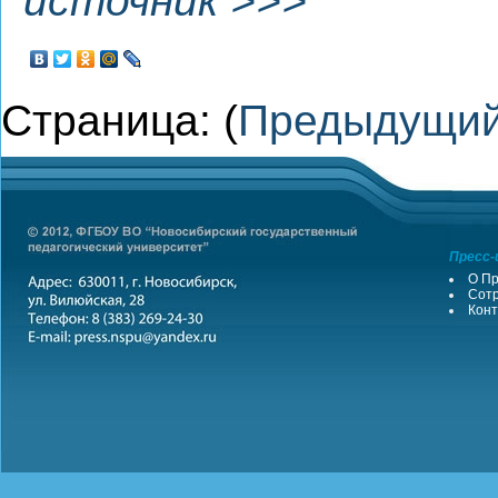
источник >>>
Страница: (
Предыдущи
Пресс-
О Пр
Сотр
Конт