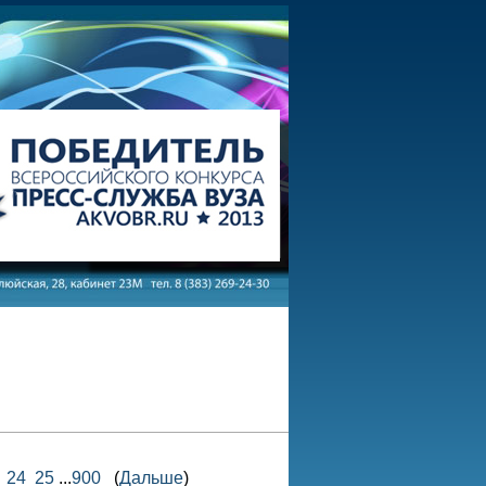
24
25
...
900
(
Дальше
)