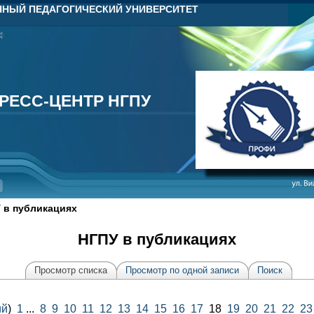
НЫЙ ПЕДАГОГИЧЕСКИЙ УНИВЕРСИТЕТ
РЕСС-ЦЕНТР НГПУ
РЕСС-ЦЕНТР НГПУ
 в публикациях
НГПУ в публикациях
Просмотр списка
Просмотр по одной записи
Поиск
ий
)
1
...
8
9
10
11
12
13
14
15
16
17
18
19
20
21
22
23