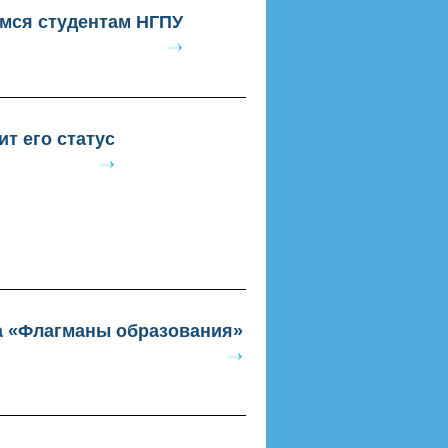
имся студентам НГПУ
т его статус
а «Флагманы образования»