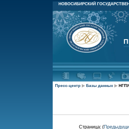
НОВОСИБИРСКИЙ ГОСУДАРСТВЕН
П
П
Пресс-центр
▶
Базы данных
▶
НГПУ
Страница: (
Предыдущ