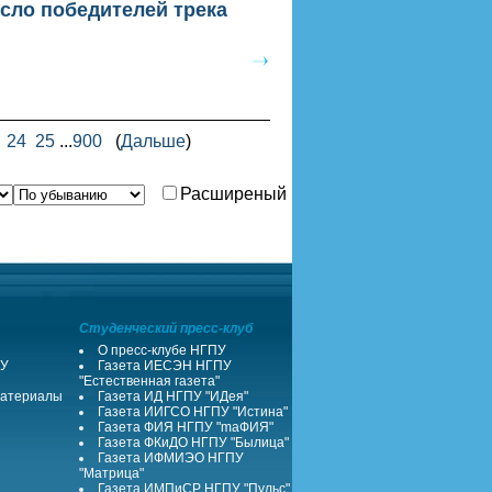
сло победителей трека
24
25
...
900
(
Дальше
)
Расширеный
Студенческий пресс-клуб
О пресс-клубе НГПУ
ПУ
Газета ИЕСЭН НГПУ
"Естественная газета"
атериалы
Газета ИД НГПУ "ИДея"
Газета ИИГСО НГПУ "Истина"
Газета ФИЯ НГПУ "maФИЯ"
Газета ФКиДО НГПУ "Былица"
Газета ИФМИЭО НГПУ
"Матрица"
Газета ИМПиСР НГПУ "Пульс"