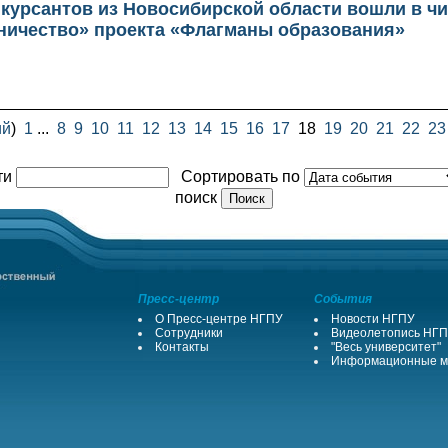
нкурсантов из Новосибирской области вошли в чи
ничество» проекта «Флагманы образования»
ий
)
1
...
8
9
10
11
12
13
14
15
16
17
18
19
20
21
22
23
ти
Сортировать по
поиск
Пресс-центр
События
О Пресс-центре НГПУ
Новости НГПУ
Сотрудники
Видеолетопись НГ
Контакты
"Весь университет"
Информационные м