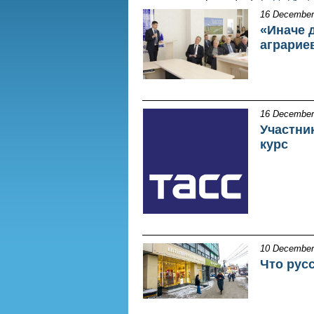
16 December
«Иначе 
аграрие
16 December
Участни
курс
10 December
Что рус