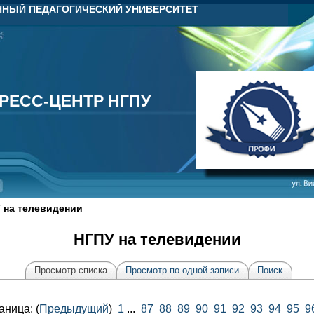
НЫЙ ПЕДАГОГИЧЕСКИЙ УНИВЕРСИТЕТ
РЕСС-ЦЕНТР НГПУ
РЕСС-ЦЕНТР НГПУ
 на телевидении
НГПУ на телевидении
Просмотр списка
Просмотр по одной записи
Поиск
аница: (
Предыдущий
)
1
...
87
88
89
90
91
92
93
94
95
9