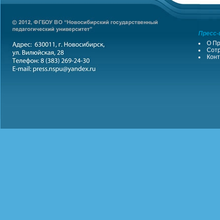
Пресс-
О Пр
Сотр
Конт