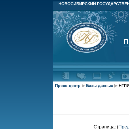
НОВОСИБИРСКИЙ ГОСУДАРСТВЕН
П
П
Пресс-центр
▶
Базы данных
▶
НГПУ
Страница: (
Пре