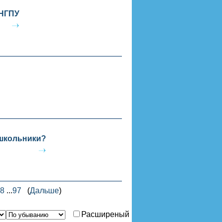
 НГПУ
 школьники?
8
...
97
(
Дальше
)
Расширеный