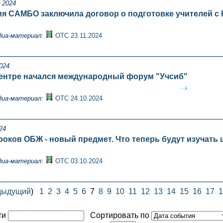
 2024
я САМБО заключила договор о подготовке учителей с
диа-материал:
ОТС 23.11.2024
024
ентре начался международный форум "Учсиб"
диа-материал:
ОТС 24.10.2024
24
роков ОБЖ - новый предмет. Что теперь будут изучать
диа-материал:
ОТС 03.10.2024
дыдущий
)
1
2
3
4
5
6
7
8
9
10
11
12
13
14
15
16
17
1
ти
Сортировать по