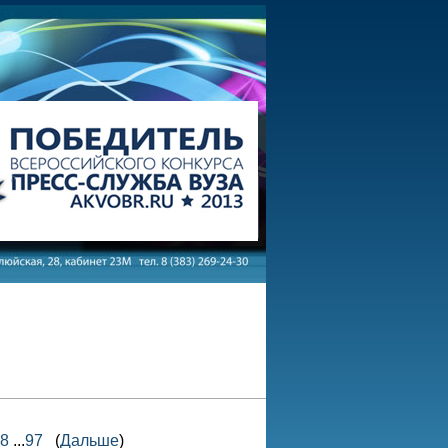
8
...
97
(
Дальше
)