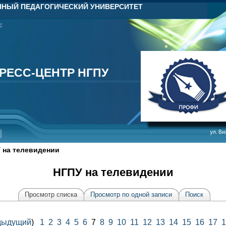
НЫЙ ПЕДАГОГИЧЕСКИЙ УНИВЕРСИТЕТ
РЕСС-ЦЕНТР НГПУ
РЕСС-ЦЕНТР НГПУ
 на телевидении
НГПУ на телевидении
Просмотр списка
Просмотр по одной записи
Поиск
дыдущий
)
1
2
3
4
5
6
7
8
9
10
11
12
13
14
15
16
17
1