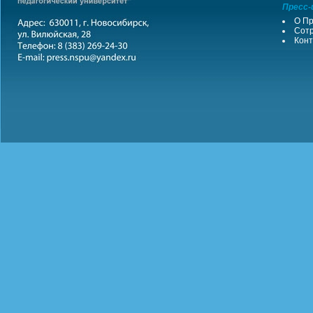
Пресс-
О Пр
Сотр
Конт