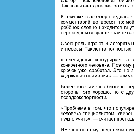
блогер — как человек из той же
Так возникает доверие, хотя на
К тому же телевизор предлагает
комментарий во время прямой 
ребёнок словно находится вну
переходном возрасте крайне ва
Свою роль играют и алгоритмы
интересы. Так лента полностью 
«Телевидение конкурирует за
конкретного человека. Поэтому
крючок уже сработал. Это не з
удержания внимания», — коммен
Более того, именно блогеры не
стороны, это хорошо, но с др
псевдоэкспертности.
«Проблема в том, что популярн
человека специалистом. Уверенн
нужно учить», — считает препод
Именно поэтому родителям нужн