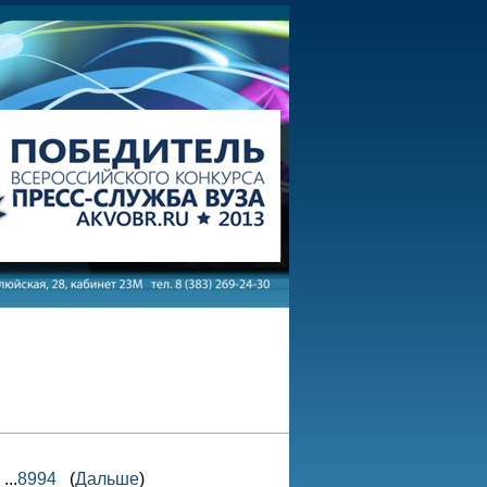
...
8994
(
Дальше
)