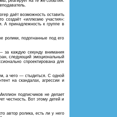
мы, реагирует на те же события.
реподаватель.
логер даёт возможность оставить
то создаёт «иллюзию участия»:
. А принадлежность к группе в
е ролики, подогнанные под его
— за каждую секунду внимания
обран, следующий эмоциональный
ессионально спроектирована для
м, а чего — стыдиться. С одной
тент на скандалах, агрессии и
 Миллион подписчиков не делает
ет честность. Вот этому детей и
о автор ролика, есть ли у него