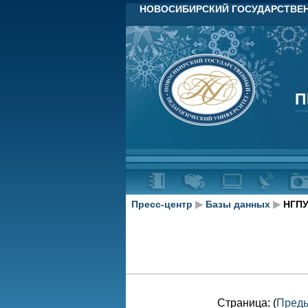
НОВОСИБИРСКИЙ ГОСУДАРСТВЕН
П
П
Пресс-центр
▶
Базы данных
▶
НГПУ
Страница: (
Пред