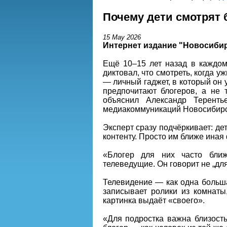
Почему дети смотрят 
15 May 2026
Интернет издание "Новосиби
Ещё 10–15 лет назад в каждо
диктовал, что смотреть, когда у
— личный гаджет, в который он 
предпочитают блогеров, а не т
объяснил Александр Терент
медиакоммуникаций Новосибирск
Эксперт сразу подчёркивает: де
контенту. Просто им ближе ина
«Блогер для них часто ближ
телеведущие. Он говорит не „для
Телевидение — как одна больша
записывает ролики из комнат
картинка выдаёт «своего».
«Для подростка важна близост