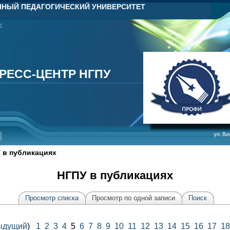
НЫЙ ПЕДАГОГИЧЕСКИЙ УНИВЕРСИТЕТ
РЕСС-ЦЕНТР НГПУ
РЕСС-ЦЕНТР НГПУ
 в публикациях
НГПУ в публикациях
Просмотр списка
Просмотр по одной записи
Поиск
ыдущий
)
1
2
3
4
5
6
7
8
9
10
11
12
13
14
15
16
17
18