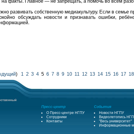
н на факты. Главное — не запрещать, а помочь во всём разо
жно развивать собственную медиакультуру. Если в семье 
окойно обсуждать новости и признавать ошибки, ребён
информацией.
ыдущий
)
1
2
3
4
5
6
7
8
9
10
11
12
13
14
15
16
17
18
Пресс-центр
События
О Пресс-центре НГПУ
Новости НГПУ
Сотрудники
Видеолетопись НГ
Контакты
"Весь университет"
Информационные м