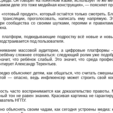
 среды. Он говорит на понятном языке, использует те же ме
 самом деле это тоже медийная конструкция», — поясняет п
 «готовый продукт», который остаётся только смотреть. Б
трансляции, проголосовать, написать ему напрямую. Э
три сообщества со своими шутками, героями и правилами
жна.
 платформ, подкидывающие подростку всё новые и новы
подстраивается под пользователя.
 внимание массовой аудитории, а цифровые платформы 
 ребёнку сложнее оторваться: следующий ролик уже под
начит, что ребёнок слабый. Это значит, что среда проф
тирует Александр Терентьев.
редко объясняют детям, как общаться, что считать смешны
угой — опасно, ведь инфлюенсер может строить свой кон
ость часто воспринимается как доказательство правоты.
ый тон не равен знанию. Красивая картинка не гарантиру
аватель НГПУ.
о объяснять своим чадам, как сегодня устроены медиа: кт