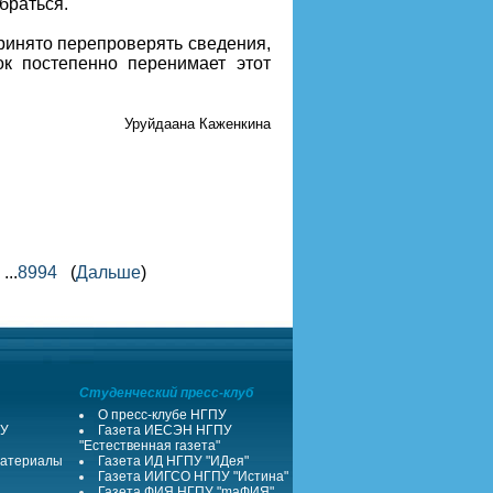
браться.
принято перепроверять сведения,
ок постепенно перенимает этот
Уруйдаана Каженкина
...
8994
(
Дальше
)
Студенческий пресс-клуб
О пресс-клубе НГПУ
ПУ
Газета ИЕСЭН НГПУ
"Естественная газета"
атериалы
Газета ИД НГПУ "ИДея"
Газета ИИГСО НГПУ "Истина"
Газета ФИЯ НГПУ "maФИЯ"