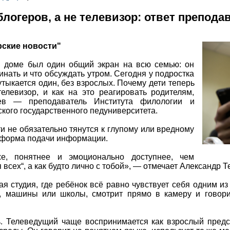
блогеров, а не телевизор: ответ препода
рские новости"
м доме был один общий экран на всю семью: он
жинать и что обсуждать утром. Сегодня у подростка
утыкается один, без взрослых. Почему дети теперь
елевизор, и как на это реагировать родителям,
ьев — преподаватель Института филологии и
ого государственного педуниверситета.
ти не обязательно тянутся к глупому или вредному
я форма подачи информации.
е, понятнее и эмоционально доступнее, чем
 всех“, а как будто лично с тобой», — отмечает Александр Т
я студия, где ребёнок всё равно чувствует себя одним из
ы, машины или школы, смотрит прямо в камеру и говор
ь. Телеведущий чаще воспринимается как взрослый предс