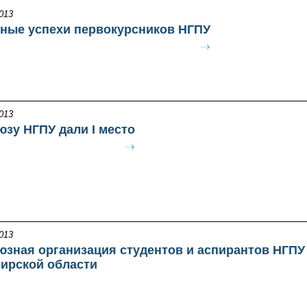
013
ные успехи первокурсников НГПУ
013
зу НГПУ дали I место
013
зная организация студентов и аспирантов НГПУ 
ирской области