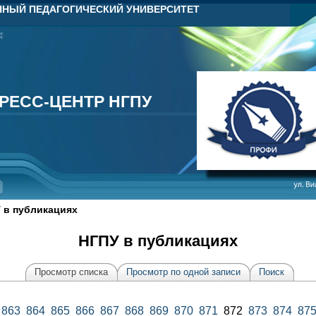
НЫЙ ПЕДАГОГИЧЕСКИЙ УНИВЕРСИТЕТ
РЕСС-ЦЕНТР НГПУ
РЕСС-ЦЕНТР НГПУ
 в публикациях
НГПУ в публикациях
Просмотр списка
Просмотр по одной записи
Поиск
863
864
865
866
867
868
869
870
871
872
873
874
87