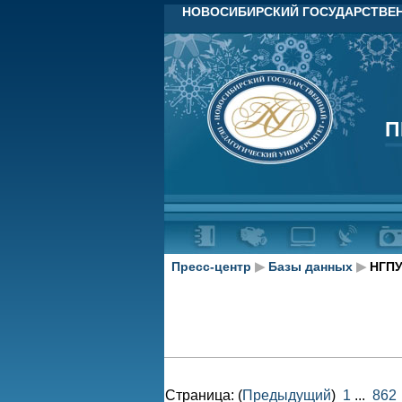
НОВОСИБИРСКИЙ ГОСУДАРСТВЕН
П
П
Пресс-центр
▶
Базы данных
▶
НГПУ
Страница: (
Предыдущий
)
1
...
862