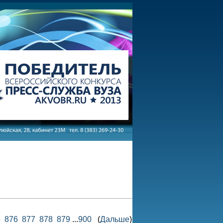
5
876
877
878
879
...
900
(
Дальше
)