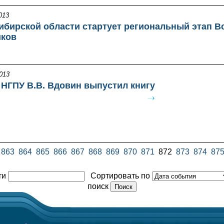
013
ибирской области стартует региональный этап 
ков
013
 НГПУ В.В. Вдовин выпустил книгу
863
864
865
866
867
868
869
870
871
872
873
874
87
ти
Сортировать по
поиск