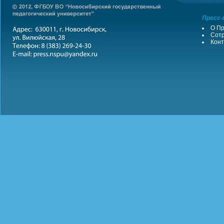
Пресс-
О Пр
Сотр
Конт