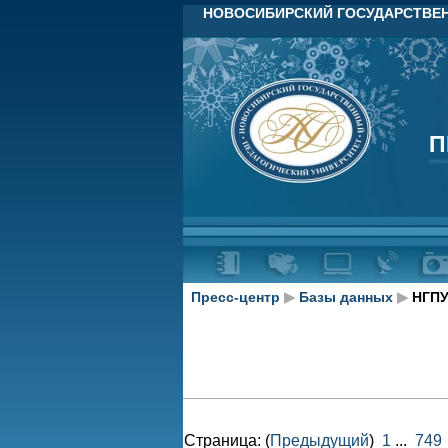
НОВОСИБИРСКИЙ ГОСУДАРСТВЕН
П
П
Пресс-центр
▶
Базы данных
▶
НГПУ
Страница: (
Предыдущий
)
1
...
749