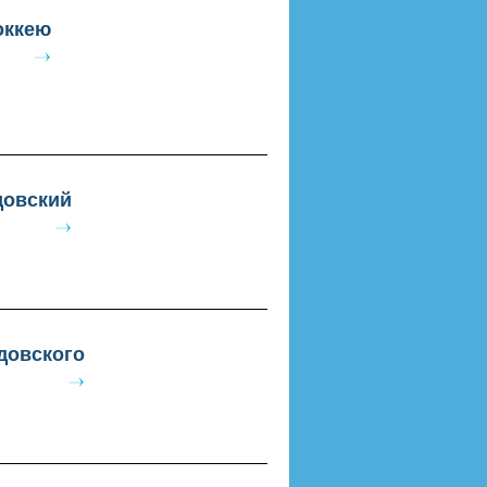
оккею
довский
довского