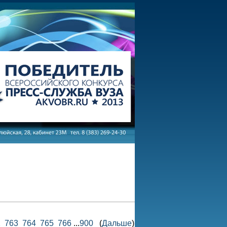
2
763
764
765
766
...
900
(
Дальше
)