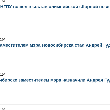
014
 НГПУ вошел в состав олимпийской сборной по х
014
аместителем мэра Новосибирска стал Андрей Гу
014
ибирске заместителем мэра назначили Андрея Гу
014