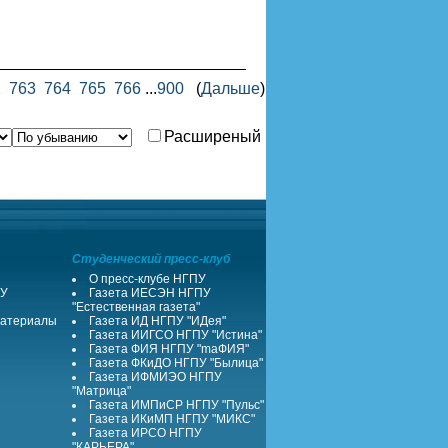
2
763
764
765
766
...
900
(
Дальше
)
Расширеный
Студенческий пресс-клуб
О пресс-клубе НГПУ
ПУ
Газета ИЕСЭН НГПУ
"Естественная газета"
атериалы
Газета ИД НГПУ "ИДея"
Газета ИИГСО НГПУ "Истина"
Газета ФИЯ НГПУ "maФИЯ"
Газета ФКиДО НГПУ "Былица"
Газета ИФМИЭО НГПУ
"Матрица"
Газета ИМПиСР НГПУ "Пульс"
Газета ИКиМП НГПУ "МИКС"
Газета ИРСО НГПУ
"КАРЬЕРА"