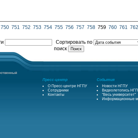
750
751
752
753
754
755
756
757
758
759
760
761
76
ти
Сортировать по
поиск
Пресс-центр
События
О Пресс-центре НГПУ
Новости НГПУ
Сотрудники
Видеолетопись НГ
Контакты
"Весь университет"
Информационные м