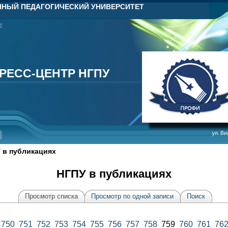
НЫЙ ПЕДАГОГИЧЕСКИЙ УНИВЕРСИТЕТ
РЕСС-ЦЕНТР НГПУ
РЕСС-ЦЕНТР НГПУ
 в публикациях
НГПУ в публикациях
Просмотр списка
Просмотр по одной записи
Поиск
750
751
752
753
754
755
756
757
758
759
760
761
76